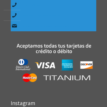
(03) 2 605 897
098 406 1386 - 099 6569 164
ventas_riobamba@grupoloshidroscd.ec
Instagram