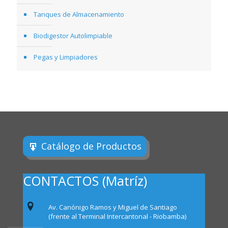
Tanques de Almacenamiento
Biodigestor Autolimpiable
Pegas y Limpiadores
Catálogo de Productos
CONTACTOS (Matríz)
Av. Canónigo Ramos y Miguel de Santiago
(frente al Terminal Intercantonal - Riobamba)