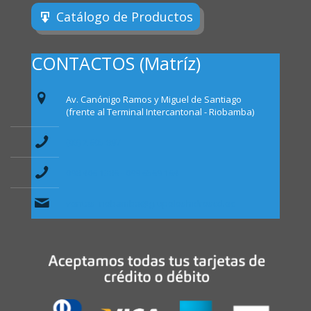
Catálogo de Productos
CONTACTOS (Matríz)
Av. Canónigo Ramos y Miguel de Santiago
(frente al Terminal Intercantonal - Riobamba)
(03) 2 605 897
098 406 1386 - 099 6569 164
ventas_riobamba@grupoloshidroscd.ec