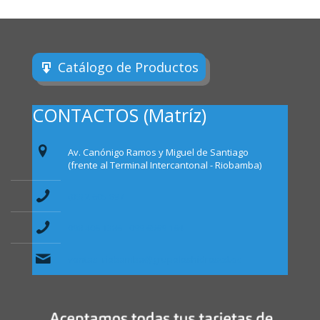
Catálogo de Productos
CONTACTOS (Matríz)
Av. Canónigo Ramos y Miguel de Santiago
(frente al Terminal Intercantonal - Riobamba)
(03) 2 605 897
098 406 1386 - 099 6569 164
ventas_riobamba@grupoloshidroscd.ec