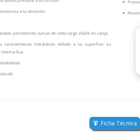
ia química;Inmune a la corrsión.
Presio
esistencia a la abrasión.
Resist
flexible, permitiendo curvas de radio largo 20xDE en zanja.
s características hidráulicas debido a su superficie su
 interna lisa.
ldabilidad.
da útil.
Ficha Técnica