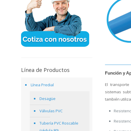
Línea de Productos
Función y Ap
El transport
Línea Predial
sistemas subt
Desagüe
también utiliz
Válvulas PVC
Resistenc
Resistenc
Tubería PVC Roscable
(cédula 80)