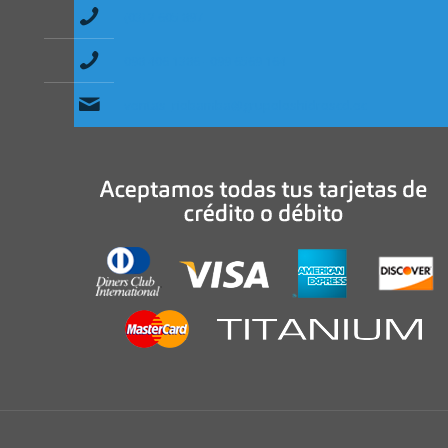
(03) 2 605 897
098 406 1386 - 099 6569 164
ventas_riobamba@grupoloshidroscd.ec