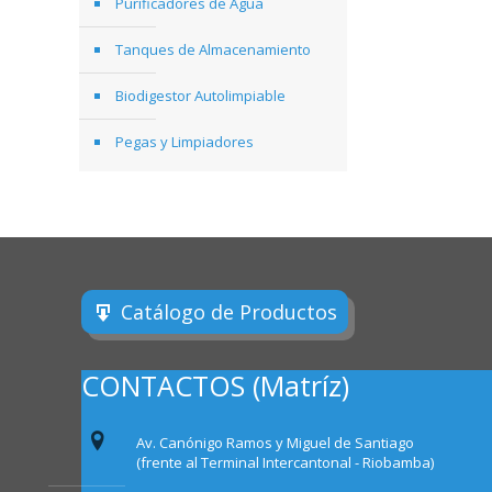
Purificadores de Agua
Tanques de Almacenamiento
Biodigestor Autolimpiable
Pegas y Limpiadores
Catálogo de Productos
CONTACTOS (Matríz)
Av. Canónigo Ramos y Miguel de Santiago
(frente al Terminal Intercantonal - Riobamba)