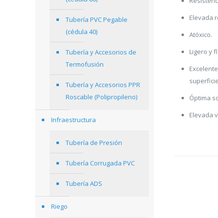
Resistenc
Elevada r
Tubería PVC Pegable
(cédula 40)
Atóxico.
Ligero y 
Tubería y Accesorios de
Termofusión
Excelente
superficie
Tubería y Accesorios PPR
Roscable (Polipropileno)
Óptima so
Elevada vi
Infraestructura
Tubería de Presión
Tubería Corrugada PVC
Tubería ADS
Riego