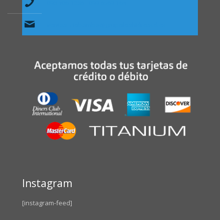
098 406 1386 - 099 6569 164
ventas_riobamba@grupoloshidroscd.ec
Instagram
[instagram-feed]