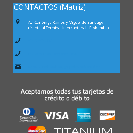
CONTACTOS (Matríz)
Av. Canónigo Ramos y Miguel de Santiago
(frente al Terminal Intercantonal - Riobamba)
(03) 2 605 897
098 406 1386 - 099 6569 164
ventas_riobamba@grupoloshidroscd.ec